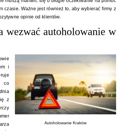
nie muszą martwić się o długie oczekiwanie na pomoc
m czasie. Ważne jest również to, aby wybierać firmy z
ozytywne opinie od klientów.
a wezwać autoholowanie w
owie
ym i
uje
, co
dnia
ię z
rczy
umer
Autoholowanie Kraków
arza