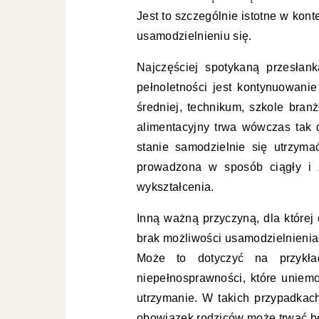
Jest to szczególnie istotne w kon
usamodzielnieniu się.
Najczęściej spotykaną przesłan
pełnoletności jest kontynuowani
średniej, technikum, szkole bran
alimentacyjny trwa wówczas tak d
stanie samodzielnie się utrzym
prowadzona w sposób ciągły i 
wykształcenia.
Inną ważną przyczyną, dla której
brak możliwości usamodzielnienia
Może to dotyczyć na przykła
niepełnosprawności, które uniem
utrzymanie. W takich przypadkach
obowiązek rodziców może trwać bez