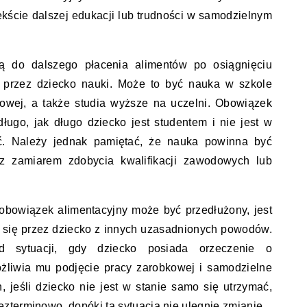
tekście dalszej edukacji lub trudności w samodzielnym
ką do dalszego płacenia alimentów po osiągnięciu
e przez dziecko nauki. Może to być nauka w szkole
żowej, a także studia wyższe na uczelni. Obowiązek
ługo, jak długo dziecko jest studentem i nie jest w
ać. Należy jednak pamiętać, że nauka powinna być
z zamiarem zdobycia kwalifikacji zawodowych lub
 obowiązek alimentacyjny może być przedłużony, jest
 się przez dziecko z innych uzasadnionych powodów.
d sytuacji, gdy dziecko posiada orzeczenie o
ożliwia mu podjęcie pracy zarobkowej i samodzielne
, jeśli dziecko nie jest w stanie samo się utrzymać,
terminowo, dopóki ta sytuacja nie ulegnie zmianie.