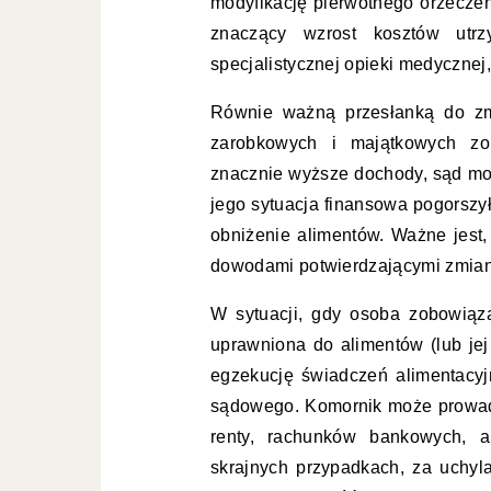
modyfikację pierwotnego orzeczen
znaczący wzrost kosztów utrz
specjalistycznej opieki medycznej
Równie ważną przesłanką do zm
zarobkowych i majątkowych zob
znacznie wyższe dochody, sąd moż
jego sytuacja finansowa pogorszył
obniżenie alimentów. Ważne jest
dowodami potwierdzającymi zmianę
W sytuacji, gdy osoba zobowiąz
uprawniona do alimentów (lub je
egzekucję świadczeń alimentacyj
sądowego. Komornik może prowadz
renty, rachunków bankowych, a
skrajnych przypadkach, za uchyl