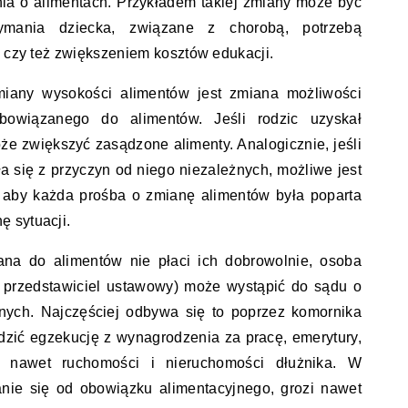
ia o alimentach. Przykładem takiej zmiany może być
ymania dziecka, związane z chorobą, potrzebą
, czy też zwiększeniem kosztów edukacji.
iany wysokości alimentów jest zmiana możliwości
owiązanego do alimentów. Jeśli rodzic uzyskał
e zwiększyć zasądzone alimenty. Analogicznie, jeśli
a się z przyczyn od niego niezależnych, możliwe jest
, aby każda prośba o zmianę alimentów była poparta
 sytuacji.
ana do alimentów nie płaci ich dobrowolnie, osoba
j przedstawiciel ustawowy) może wystąpić do sądu o
nych. Najczęściej odbywa się to poprzez komornika
ić egzekucję z wynagrodzenia za pracę, emerytury,
 nawet ruchomości i nieruchomości dłużnika. W
anie się od obowiązku alimentacyjnego, grozi nawet